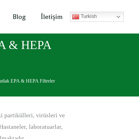
Blog
İletişim
Turkish
PA & HEPA
utlak EPA & HEPA Filtreler
partikülleri, virüsleri ve
Hastaneler, laboratuarlar,
ılmaktadır.