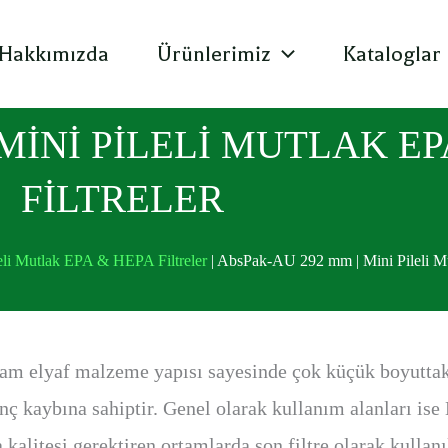
Hakkımızda
Ürünlerimiz
Kataloglar
 MİNİ PİLELİ MUTLAK E
FİLTRELER
eli Mutlak EPA & HEPA Filtreler
|
AbsPak-AU 292 mm | Mini Pileli M
am elyaf malzeme yapısı sayesinde çok küçük boyuttaki 
nç kaybına sahiptir. Genel olarak kullanım alanları ise 
a kalitesi gerektiren ortamlarda son filtre olarak kullan