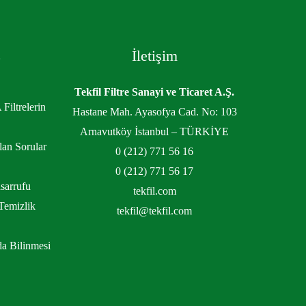
z
İletişim
Tekfil Filtre Sanayi ve Ticaret A.Ş.
Filtrelerin
Hastane Mah. Ayasofya Cad. No: 103
Arnavutköy İstanbul – TÜRKİYE
lan Sorular
0 (212) 771 56 16
0 (212) 771 56 17
sarrufu
tekfil.com
Temizlik
tekfil@tekfil.com
da Bilinmesi