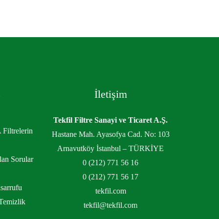
z
İletişim
Tekfil Filtre Sanayi ve Ticaret A.Ş.
Filtrelerin
Hastane Mah. Ayasofya Cad. No: 103
Arnavutköy İstanbul – TÜRKİYE
lan Sorular
0 (212) 771 56 16
0 (212) 771 56 17
sarrufu
tekfil.com
Temizlik
tekfil@tekfil.com