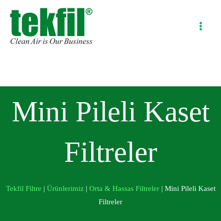
İçeriğe
atla
Mini Pileli Kaset
Filtreler
Tekfil Filtre
|
Ürünlerimiz
|
Orta & Hassas Filtreler
|
Mini Pileli Kaset
Filtreler