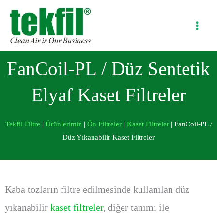
İçeriğe
atla
FanCoil-PL / Düz Sentetik
Elyaf Kaset Filtreler
Tekfil Filtre
|
Ürünlerimiz
|
Ön Filtreler
|
Kaset Filtreler
|
FanCoil-PL /
Düz Yıkanabilir Kaset Filtreler
Kaba tozların filtre edilmesinde kullanılan düz
yıkanabilir
kaset filtreler
, diğer tanımı ile